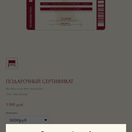
ПОДАРОЧНЫЙ СЕРТИФИКАТ
Ма Шандель (Ma Chandelle)
SKU:
7MC25GCBC
3 000
руб.
Номинал