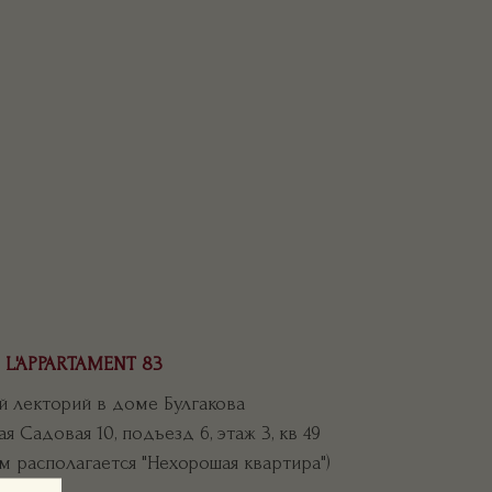
L'APPARTAMENT 83
 лекторий в доме Булгакова
я Садовая 10, подъезд 6, этаж 3, кв 49
м располагается "Нехорошая квартира")