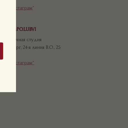
Инстаграм
*
ETO.PO.LUBVI
Цветочная студия
етербург, 24-я линия В.О., 25
Инстаграм*