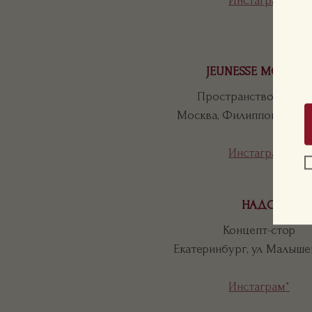
Инстаграм
*
JEUNESSE MOSCOU
Пространство красо
Москва, Филипповский п
Инстаграм
*
НАДО
Концепт-стор
Екатеринбург, ул Малышев
Инстаграм*