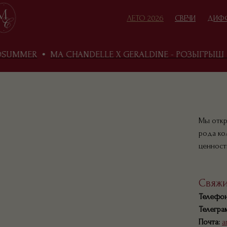
ЛЕТО 2026
СВЕЧИ
ДИФ
UMMER
MA CHANDELLE X GERALDINE - РОЗЫГРЫШ В 
КАТАЛОГ
В
Мы откр
рода ко
ценност
Свяжи
Телефон
Телеграм
Почта:
a