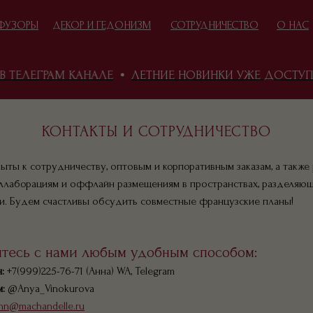
ФУЗОРЫ
ДЕКОР И ГЕДОНИЗМ
СОТРУДНИЧЕСТВО
О НАС
ТЕЛЕГРАМ КАНАЛЕ
ЛЕТНИЕ НОВИНКИ УЖЕ ДОСТУПНЫ
ИДЕИ ПОДАРКОВ
КОНТАКТЫ И СОТРУДНИЧЕСТВО
ЕСНА И ПОДАРКИ
ыты к сотрудничеству, оптовым и корпоративным заказам, а также
ллаборациям и оффлайн размещениям в пространствах, разделяю
и. Будем счастливы обсудить совместные французские планы!
тесь с нами любым удобным способом:
:
+7(999)225-76-71 (Анна) WA, Telegram
:
@Anya_Vinokurova
nn@machandelle.ru