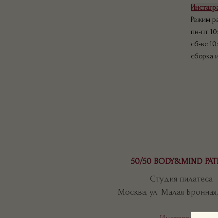
Инстагр
Режим р
пн-пт 10
сб-вс 10
сборка 
50/50 BODY&MIND PAT
Студия пилатеса
Москва, ул. Малая Бронная, 