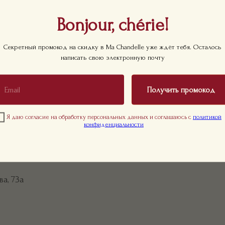
Bonjour, chérie!
Секретный промокод на скидку в Ma Chandelle уже ждёт тебя. Осталось
написать свою электронную почту
ты
ер
.
, 18
Санкт П
Получить промокод
Я даю согласие на обработку персональных данных и соглашаюсь с
политикой
конфиденциальности
а, 73а