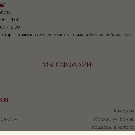
ам
*
аботы:
:00 - 21:00
:00 - 19:00
и отправка заказов осуществляется только в будние рабочие дни
МЫ ОФФЛАЙН:
RIKI
Камерный
24 ст. 4
Москва, ул. Больша
(подъезд, в которо