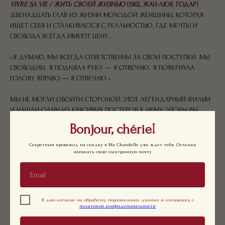
VIVRE SA VIE / ЖИТЬ СВОЕЙ ЖИЗНЬЮ
(1962, ЖАН-ЛЮК ГОДАР)
ДВЕНАДЦАТЬ ГЛАВ ИЗ ЖИЗНИ МОЛОДОЙ ЖЕНЩИНЫ, КОТОРАЯ
ИЩЕТ СЕБЯ И СТАЛКИВАЕТСЯ С РЕАЛЬНОСТЬЮ, ГДЕ МЕЧТЫ И
СВОБОДА ВСЕГДА ИМЕЮТ ЦЕНУ.
«Я ДУМАЮ, МЫ ВСЕГДА ОТВЕТСТВЕННЫ ЗА СВОИ ПОСТУПКИ. МЫ
СВОБОДНЫ. Я ПОДНЯЛА РУКУ — Я ОТВЕЧАЮ. Я ПОВЕРНУЛА
ГОЛОВУ ВПРАВО — Я ОТВЕЧАЮ.»
МЫ НЕ МОГЛИ ОБОЙТИ СТОРОНОЙ ЭТОТ ЛЕГЕНДАРНЫЙ ФИЛЬМ
И НАШЛИ ОДИН ИЗ КРАСИВЫХ ПОСТЕРОВ К НЕМУ, ЧТОБЫ ВЫ
ВМЕСТЕ С НАМИ РАЗДЕЛИЛИ ВСЕ СМЫСЛЫ КРАСОТУ КИНО.
Bonjour, chérie!
Секретный промокод на скидку в Ma Chandelle уже ждёт тебя. Осталось
БУМАГА: 120Г
написать свою электронную почту
МАТЕРИАЛ РАМКИ: ДЕРЕВО
РАЗМЕР ИЗДЕЛИЯ: 40X50
ЦВЕТ РАМКИ: БЕЛЫЙ
LXWXH: 400X300X50 MM
WEIGHT: 500 G
Я даю согласие на обработку персональных данных и соглашаюсь с
политикой конфиденциальности
ВАМ МОЖЕТ ПОНРАВИТЬСЯ