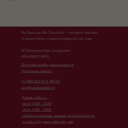
Ма Шандель (Ma Chandelle) — интернет-магазин
гедонистичных товаров и ароматов для дома
ИП Винокуров Иван Эдуардович
ИНН 434567259676
Офер
Политика конфиденциальности
Публичная оферта
+7 (999) 225-76-71 WA/TG
ann@machandelle.ru
Режим работы:
пн-пт 11:00 - 21:00
сб-вс 11:00 - 19:00
сборка и отправка заказов осуществляется
только в будние рабочие дни