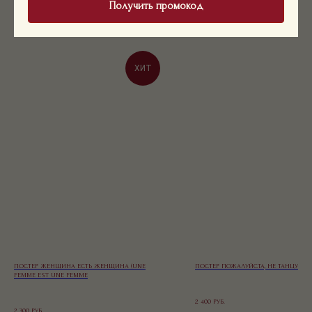
Получить промокод
ХИТ
ПОСТЕР ЖЕНЩИНА ЕСТЬ ЖЕНЩИНА (UNE
ПОСТЕР ПОЖАЛУЙСТА, НЕ ТАНЦУЙТЕ 
FEMME EST UNE FEMME
2 400
РУБ.
2 300
РУБ.