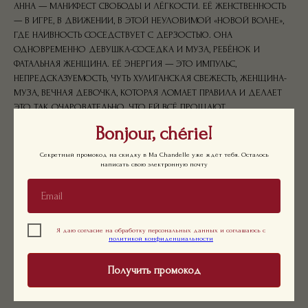
АННА — МАНИФЕСТ СВОБОДЫ И ЛЁГКОСТИ. ЕЁ ЖЕНСТВЕННОСТЬ
— В ИГРЕ, В ДВИЖЕНИИ, В ЭТОЙ НЕУЛОВИМОЙ «НОВОЙ ВОЛНЕ»,
ГДЕ НАИВНОСТЬ СОСЕДСТВУЕТ С ДЕРЗОСТЬЮ. ОНА
ОДНОВРЕМЕННО ДЕВУШКА-СОСЕДКА И МУЗА, РЕБЁНОК И
ФАТАЛЬНАЯ ЖЕНЩИНА. ЕЁ ЭНЕРГИЯ — ЭТО ИМПУЛЬС,
НЕПРЕДСКАЗУЕМОСТЬ, ЧУТЬ ХУЛИГАНСКАЯ СВЕЖЕСТЬ, ЖЕНЩИНА-
МУЗА, ВЕЧНАЯ ДЕВОЧКА, КОТОРАЯ ЛОМАЕТ ПРАВИЛА И ДЕЛАЕТ
ЭТО ТАК ОЧАРОВАТЕЛЬНО, ЧТО ЕЙ ВСЁ ПРОЩАЮТ.
Bonjour, chérie!
БУМАГА: 120Г
МАТЕРИАЛ РАМКИ: ДЕРЕВО
ЦВЕТ РАМКИ: БЕЛЫЙ
Секретный промокод на скидку в Ma Chandelle уже ждёт тебя. Осталось
РАЗМЕР ИЗДЕЛИЯ: 40X50
написать свою электронную почту
LXWXH: 400X300X50 MM
WEIGHT: 500 G
ВАМ МОЖЕТ ПОНРАВИТЬСЯ
Я даю согласие на обработку персональных данных и соглашаюсь с
политикой конфиденциальности
Получить промокод