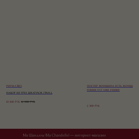
РИТУАЛ №3
ПОСТЕР ЖЕНЩИНА ЕСТЬ ЖЕНЩИНА 
FEMME EST UNE FEMME
НАБОР ИЗ ТРЕХ ШКАТУЛОК ГРАНД
10 500
РУБ.
12 000
РУБ.
2 300
РУБ.
Ма Шандель (Ma Chandelle) — интернет-магазин