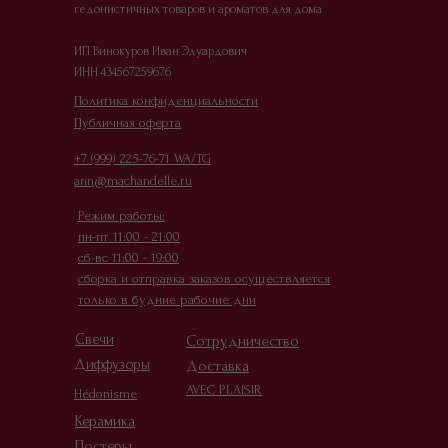
гедонистичных товаров и ароматов для дома
ИП Винокуров Иван Эдуардович
ИНН 434567259676
Офер
Политика конфиденциальности
Публичная оферта
+7 (999) 225-76-71 WA/TG
ann@machandelle.ru
Режим работы:
пн-пт 11:00 - 21:00
сб-вс 11:00 - 19:00
сборка и отправка заказов осуществляется
только в будние рабочие дни
Свечи
Сотрудничество
Диффузоры
Доставка
AVEC PLAISIR
Hédonisme
Керамика
Постеры