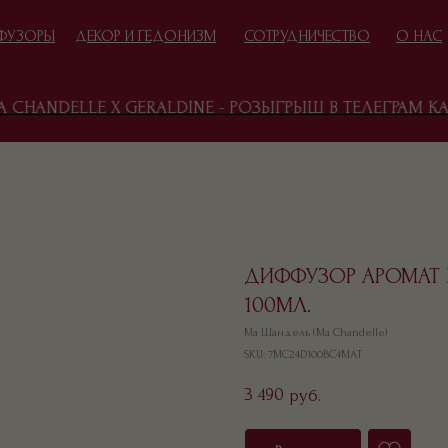
ФУЗОРЫ
ДЕКОР И ГЕДОНИЗМ
СОТРУДНИЧЕСТВО
О НАС
HANDELLE X GERALDINE - РОЗЫГРЫШ В ТЕЛЕГРАМ КАНА
ИДЕИ ПОДАРКОВ
ЕСНА И ПОДАРКИ
ДИФФУЗОР АРОМАТ №4
100МЛ.
Ма Шандель (Ma Chandelle)
SKU:
7MC24D100BC4MAT
3 490
руб.