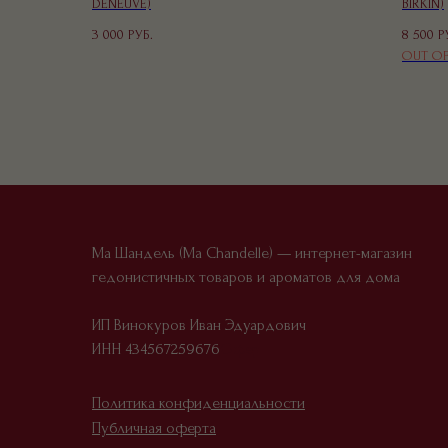
DENEUVE)
BIRKIN)
3 000
8 500
РУБ.
Р
OUT OF
Ма Шандель (Ma Chandelle) — интернет-магазин
гедонистичных товаров и ароматов для дома
ИП Винокуров Иван Эдуардович
ИНН 434567259676
Офер
Политика конфиденциальности
Публичная оферта