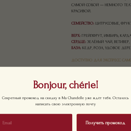
САМОЙ СОБОЙ — НЕМНОГО ТЕАТ
КРАСИВОЙ.
СЕМЕЙСТВО:
ЦИТРУСОВЫЕ, ФРУ
ВЕРХ:
ГРЕЙПФРУТ, ИМБИРЬ, КАР
СЕРДЦЕ:
ЗЕЛЁНЫЙ ЧАЙ, ВЕТИВЕР
БАЗА:
КЕДР, РОЗА, УДОВОЕ ДЕРЕ
ДОСТУПНО ДЛЯ ЭКСПРЕСС САМ
СОСТАВ: 3-МЕТОКСИ-3-МЕТИЛ-1-БУТАН
УПАКОВКА: БРЕНДИРОВАННАЯ БЕЛАЯ К
Bonjour, chérie!
ОБЪЕМ: 100МЛ
СРОК СЛУЖБЫ: 2-3 МЕСЯЦА
В КОМПЛЕКТЕ: 8 ФИБРОВЫХ ПАЛОЧЕК
Секретный промокод на скидку в Ma Chandelle уже ждёт тебя. Осталось
LXWXH: 110X110X110 MM
WEIGHT: 400 G
написать свою электронную почту
Получить промокод