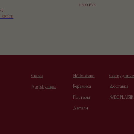
1 800
РУБ.
УБ.
 STOCK
Свечи
Hédonisme
Сотрудниче
Керамика
Доставка
Диффузоры
Постеры
AVEC PLAISIR
Детали