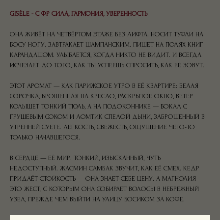
GISÈLE - С ФР СИЛА, ГАРМОНИЯ, УВЕРЕННОСТЬ
ОНА ЖИВЁТ НА ЧЕТВЁРТОМ ЭТАЖЕ БЕЗ ЛИФТА. НОСИТ ТУФЛИ НА
БОСУ НОГУ. ЗАВТРАКАЕТ ШАМПАНСКИМ. ПИШЕТ НА ПОЛЯХ КНИГ
КАРАНДАШОМ. УЛЫБАЕТСЯ, КОГДА НИКТО НЕ ВИДИТ. И ВСЕГДА
ИСЧЕЗАЕТ ДО ТОГО, КАК ТЫ УСПЕЕШЬ СПРОСИТЬ, КАК ЕЁ ЗОВУТ.
ЭТОТ АРОМАТ — КАК ПАРИЖСКОЕ УТРО В ЕЁ КВАРТИРЕ: БЕЛАЯ
СОРОЧКА, БРОШЕННАЯ НА КРЕСЛО, РАСКРЫТОЕ ОКНО, ВЕТЕР
КОЛЫШЕТ ТОНКИЙ ТЮЛЬ, А НА ПОДОКОННИКЕ — БОКАЛ С
ГРУШЕВЫМ СОКОМ И ЛОМТИК СПЕЛОЙ ДЫНИ, ЗАБРОШЕННЫЙ В
УТРЕННЕЙ СУЕТЕ. ЛЁГКОСТЬ, СВЕЖЕСТЬ, ОЩУЩЕНИЕ ЧЕГО-ТО
ТОЛЬКО НАЧАВШЕГОСЯ.
В СЕРДЦЕ — ЕЁ МИР. ТОНКИЙ, ИЗЫСКАННЫЙ, ЧУТЬ
НЕДОСТУПНЫЙ. ЖАСМИН САМБАК ЗВУЧИТ, КАК ЕЁ СМЕХ. КЕДР
ПРИДАЁТ СТОЙКОСТЬ — ОНА ЗНАЕТ СЕБЕ ЦЕНУ. А МАГНОЛИЯ —
ЭТО ЖЕСТ, С КОТОРЫМ ОНА СОБИРАЕТ ВОЛОСЫ В НЕБРЕЖНЫЙ
УЗЕЛ, ПРЕЖДЕ ЧЕМ ВЫЙТИ НА УЛИЦУ БОСИКОМ ЗА КОФЕ.
А ПОТОМ ОСТАЕТСЯ ТОЛЬКО МУСКУС И ЛАНДЫШ — ЛЁГКИЙ