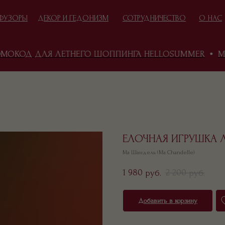
ФУЗОРЫ
ДЕКОР И ГЕДОНИЗМ
СОТРУДНИЧЕСТВО
О НАС
КОД ДЛЯ ЛЕТНЕГО ШОППИНГА HELLOSUMMER
MA 
ИДЕИ ПОДАРКОВ
ЕСНА И ПОДАРКИ
ЕЛОЧНАЯ ИГРУШКА Л
Ма Шандель (Ma Chandelle)
1 980
2 200
руб.
руб.
Добавить в корзину