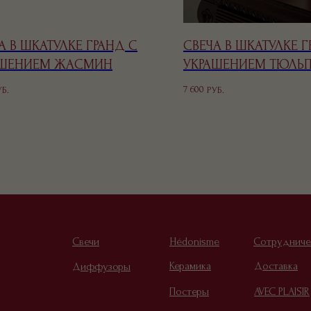
А В ШКАТУЛКЕ ГРАНД С
СВЕЧА В ШКАТУЛКЕ Г
АШЕНИЕМ ЖАСМИН
УКРАШЕНИЕМ ТЮЛЬ
7 600
УБ.
РУБ.
Свечи
Hédonisme
Сотрудниче
Керамика
Доставка
Диффузоры
Постеры
AVEC PLAISIR