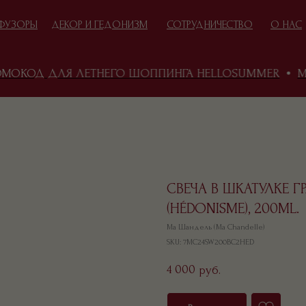
ФУЗОРЫ
ДЕКОР И ГЕДОНИЗМ
СОТРУДНИЧЕСТВО
О НАС
КОД ДЛЯ ЛЕТНЕГО ШОППИНГА HELLOSUMMER
MA 
ИДЕИ ПОДАРКОВ
ЕСНА И ПОДАРКИ
СВЕЧА В ШКАТУЛКЕ 
(HÉDONISME), 200ML.
Ма Шандель (Ma Chandelle)
SKU:
7MC24SW200BC2HED
4 000
руб.