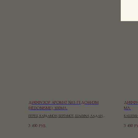
ДИФФУЗОР АРОМАТ №3 ГЕДОНИЗМ
ДИФФУЗ
(HÉDONISME), 100МЛ.
МЛ.
ПЕРЕЦ, КАРДАМОН, БЕРГАМОТ, ШАФРАН, ЛАДАН,
КАШЕМИР
ПАПРИКА, ТАБАК, ВЕТИВЕР
3 490
3 490
РУБ.
Р