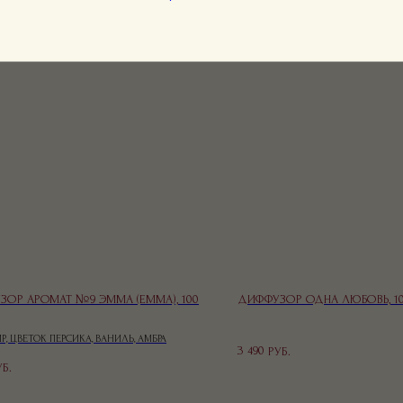
ОР АРОМАТ №9 ЭММА (EMMA), 100
ДИФФУЗОР ОДНА ЛЮБОВЬ, 10
, ЦВЕТОК ПЕРСИКА, ВАНИЛЬ, АМБРА
3 490
РУБ.
УБ.