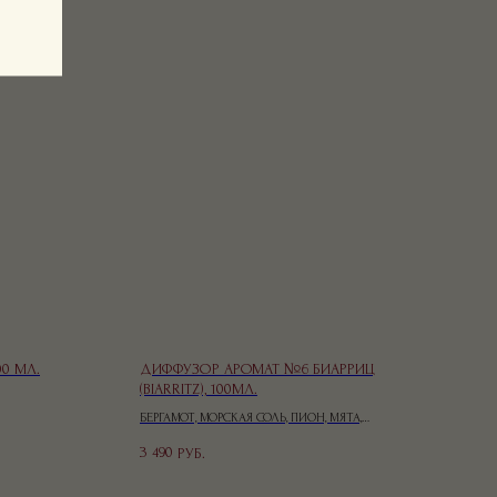
0 МЛ.
ДИФФУЗОР АРОМАТ №6 БИАРРИЦ
(BIARRITZ), 100МЛ.
БЕРГАМОТ, МОРСКАЯ СОЛЬ, ПИОН, МЯТА,
МОЖЖЕВЕЛЬНИК, МУСКУС
3 490
РУБ.