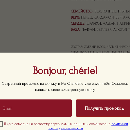
СЕМЕЙСТВО:
ВОСТОЧНЫЕ, ПРЯНЫ
ВЕРХ:
ПЕРЕЦ, КАРДАМОН, БЕРГАМ
СЕРДЦЕ:
ШАФРАН, ЛАДАН, ПАПРИ
БАЗА:
ПАЧУЛИ, ВЕТИВЕР, ЛИСТЬЯ 
СОСТАВ: СОЕВЫЙ ВОСК, АРОМАТИЧЕС
УПАКОВКА: БРЕНДИРОВАННАЯ КОРОБКА
ОБЪЕМ: 200МЛ
ВРЕМЯ ГОРЕНИЯ: ДО 35 ЧАСОВ
Bonjour, chérie!
LXWXH: 120X120X160 MM
WEIGHT: 600 G
Секретный промокод на скидку в Ma Chandelle уже ждёт тебя. Осталось
написать свою электронную почту
Получить промокод
Я даю согласие на обработку персональных данных и соглашаюсь с
политикой
конфиденциальности