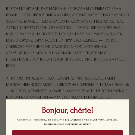
В ЭТОМ КВАРТАЛЕ, ГДЕ ИДЕАЛЬНЫЕ ФАСАДЫ СКРЫВАЮТ КУДА
БОЛЬШЕ, ЧЕМ ЦВЕТОЧНЫЕ КЛУМБЫ, АРОМАТ МОЖЕТ РАССКАЗАТЬ О
ХОЗЯЙКЕ БОЛЬШЕ, ЧЕМ ОНА САМА. СНАЧАЛА ОН ВСТРЕЧАЕТ ВАС
ЛЁГКОЙ ЦИТРУСОВОЙ СВЕЖЕСТЬЮ — ТАКОЙ ЖЕ БЕЗУПРЕЧНОЙ,
КАК ЕЁ УЛЫБКА НА ПОРОГЕ. НО, КАК И ЛЮБАЯ УЛЫБКА, ЗДЕСЬ
ЕСТЬ ВТОРАЯ СТОРОНА. ЗА НЕЙ ПРЯЧЕТСЯ СЕРДЦЕ — ГУСТОЕ,
СЛИВОВО-ЧЕРЕШНЕВОЕ, СЛОВНО ПИРОГ, ИСПЕЧЁННЫЙ
«СЛУЧАЙНО К ЧАЮ», НО НА САМОМ ДЕЛЕ ТЩАТЕЛЬНО
ПРОДУМАННЫЙ, ЧТОБЫ НАПОМНИТЬ О ЕЁ УМЕНИИ БЫТЬ ЛУЧШЕ
ВСЕХ.
А ПОТОМ ПРИХОДИТ БАЗА. САХАРНАЯ МЯГКОСТЬ, СВЕТЛЫЙ
МУСКУС, НЕМНОГО АМБРЫ, ЦВЕТОЧНАЯ ФРЕЗИЯ И ТЕПЛАЯ ВАНИЛЬ
— ВСЁ ЭТО ДЕРЖИТСЯ ДОЛЬШЕ ЛЮБЫХ СПЛЕТЕН В ЭТОМ РАЙОНЕ.
В ЭТОМ БЛАГОУХАНИИ — УЮТ, ПОРЯДОК И КАЖУЩЕЕСЯ
СПОКОЙСТВИЕ. НО, КАК И В СТАРЫХ ФИЛЬМАХ, ГДЕ КАЖДАЯ
Bonjour, chérie!
ИДЕАЛЬНАЯ ХОЗЯЙКА ХРАНИТ СВОЮ МАЛЕНЬКУЮ ТАЙНУ, ЗА
ЭТИМ СПОКОЙСТВИЕМ МОЖЕТ СКРЫВАТЬСЯ ИСТОРИЯ, О
Секретный промокод на скидку в Ma Chandelle уже ждёт тебя. Осталось
КОТОРОЙ ВАМ ЛУЧШЕ НЕ ЗНАТЬ.
написать свою электронную почту