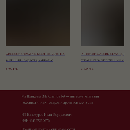
ДИФФУЗОР АРОМАТ №7 БДСМ (BDSM), 100 МЛ.
ДИФФУЗОР КЛАССИК (CLASSIQUE) 10
ЖЖЕННЫЙ КЕДР, КОЖА, КАННАБИС
ТЕПЛЫЙ СВЕЖЕИСПЕЧЕННЫЙ КРУАС
СЛИВОЧНЫМ МАСЛОМ
3 490
РУБ.
3 490
РУБ.
Ма Шандель (Ma Chandelle) — интернет-магазин
гедонистичных товаров и ароматов для дома
ИП Винокуров Иван Эдуардович
ИНН 434567259676
Офер
Политика конфиденциальности